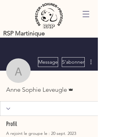
RSP Martinique
Plus d'actions
Message
S'abonner
Anne Sophie Leveugle
Administrateur
Anne Sophie Leveugle
Profil
A rejoint le groupe le : 20 sept. 2023